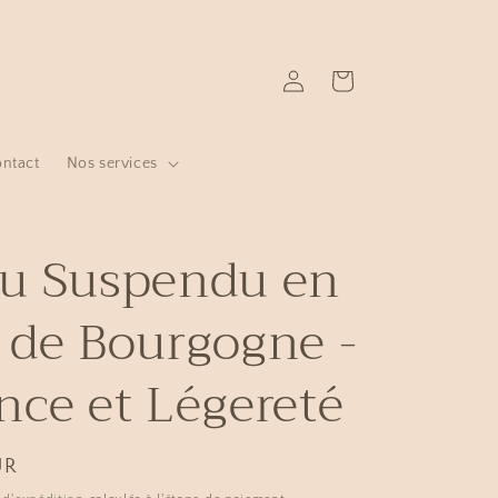
Connexion
Panier
ntact
Nos services
u Suspendu en
 de Bourgogne -
nce et Légereté
UR