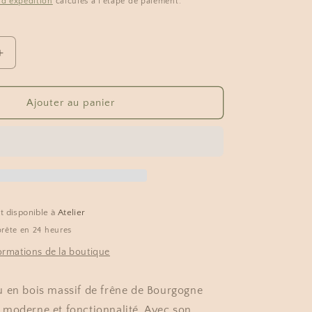
s d'expédition
calculés à l'étape de paiement.
Augmenter
la
quantité
de
Ajouter au panier
Bureau
Suspendu
en
Frêne
de
Bourgogne
-
it disponible à
Atelier
Élégance
rête en 24 heures
et
Légereté
formations de la boutique
 en bois massif de frêne de Bourgogne
moderne et fonctionnalité. Avec son