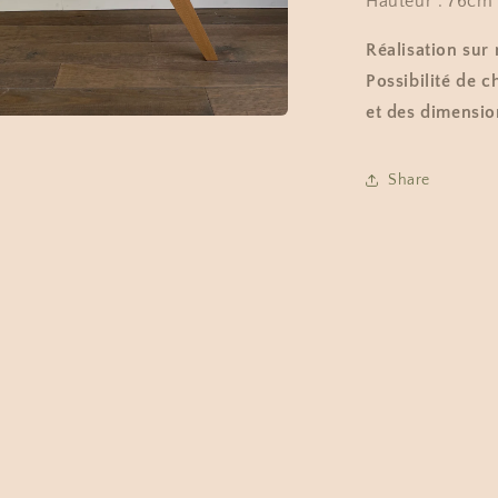
Hauteur : 76cm
Réalisation sur
Possibilité de c
et des dimensio
r
a
Share
e
le