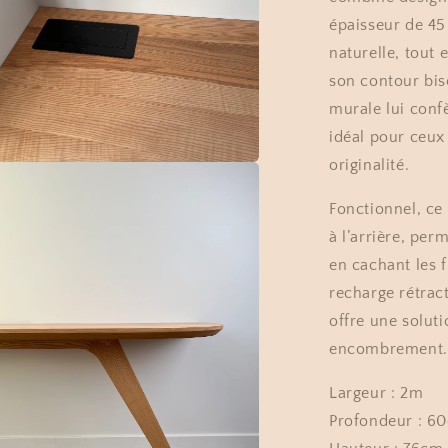
épaisseur de 45
naturelle, tout
son contour bise
murale lui confè
idéal pour ceux 
originalité.
r
a
Fonctionnel, ce
à l’arrière, per
e
en cachant les f
le
recharge rétract
offre une solut
encombrement.
Largeur : 2m
Profondeur : 6