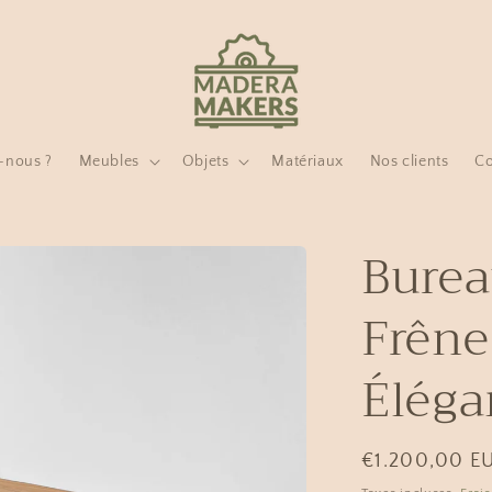
-nous ?
Meubles
Objets
Matériaux
Nos clients
Co
Burea
Frêne
Éléga
Prix
€1.200,00 E
habituel